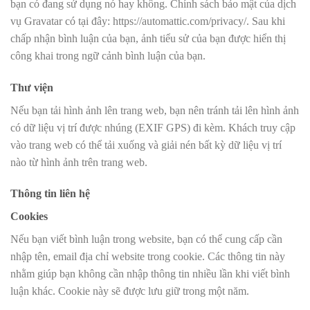
bạn có đang sử dụng nó hay không. Chính sách bảo mật của dịch
vụ Gravatar có tại đây: https://automattic.com/privacy/. Sau khi
chấp nhận bình luận của bạn, ảnh tiểu sử của bạn được hiển thị
công khai trong ngữ cảnh bình luận của bạn.
Thư viện
Nếu bạn tải hình ảnh lên trang web, bạn nên tránh tải lên hình ảnh
có dữ liệu vị trí được nhúng (EXIF GPS) đi kèm. Khách truy cập
vào trang web có thể tải xuống và giải nén bất kỳ dữ liệu vị trí
nào từ hình ảnh trên trang web.
Thông tin liên hệ
Cookies
Nếu bạn viết bình luận trong website, bạn có thể cung cấp cần
nhập tên, email địa chỉ website trong cookie. Các thông tin này
nhằm giúp bạn không cần nhập thông tin nhiều lần khi viết bình
luận khác. Cookie này sẽ được lưu giữ trong một năm.