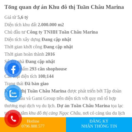
Tổng quan dự án Khu đô thị Tuần Châu Marina
Giá từ
5,6 tỷ
Diện tích khu đất
2.000.000 m2
Chủ đầu tư
Công ty TNHH Tuần Châu Marina
Diện tích xây dựng
Đang cập nhật
Thời gian khởi công
Đang cập nhật
Thời gian hoàn thành
2016
Số tòa nhà
Đang cập nhật
Số sản phẩm
293 căn shophouse
Các loại diện tích
108;144
Trạng thái
Đã bàn giao
Khu đô thị Tuần Châu Marina
được phát triển bởi Tập đoàn
Tuần Châu và Gami Group trên diện tích với quy mô tổ hợp
thương mại dịch vụ du lịch.
Dự án Tuần Châu Marina
tọa lạc
tại trung tâm
khu đô thị cảng Ngọc Châu
, nơi có cảng tàu du lịch
quốc tế Tuần Châu, cảng biển nhân tạo lớn bậc nhất châu Á có
Hotline
ĐĂNG KÝ
0796.888.577
NHẬN THÔNG TIN
khả năng đáp ứng cho toàn bộ tàu thuyền hoạt động dịch vụ thăm