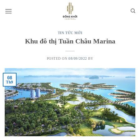
Skip
to
content
TIN TỨC MỚI
Khu đô thị Tuần Châu Marina
POSTED ON
08/09/2022
BY
08
Th9